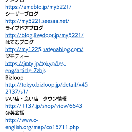
https://ameblo.jp/my5221/
シーザーブログ
http://my5221.seesaa.net/
ライブドアブログ
http://blog.livedoor.jp/my5221/
はてなブログ
http://my1225.hatenablog.com/
ジモティー
https://jmty.jp/tokyo/les-
eng/article-7zbjs
Bizloop
http://tokyo.bizloop.jp/detail/x45
2137/s1/
いい店・良い店　タウン情報
http://1137.jp/shop/view/6643
＠英会話
http://www.c-
english.org/map/co15711.php