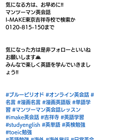
気になる方は、お早めに‼️
マンツーマン英会話　
I-MAKE東京吉祥寺校で検索か
0120-815-150まで
気になった方は是非フォローといいね
お願いします🙏
みんなで楽しく英語を学んでいきまし
ょう‼️
#ブルーピリオド
#オンライン英会話
#
名言
#漫画名言
#漫画英語版
#単語学
習
#マンツーマン英会話レッスン
#imake英会話
#吉祥寺
#英語学習
#studyenglish
#英単語
#英検勉強
#toeic勉強
#英語勉強
#海外
#海外旅行
#日常英会