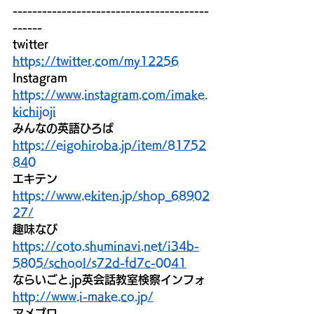
----------------------------------------
------
twitter
https://twitter.com/my12256
Instagram
https://www.instagram.com/imake.
kichijoji
みんなの英語ひろば
https://eigohiroba.jp/item/81752
840
エキテン
https://www.ekiten.jp/shop_68902
27/
趣味なび
https://coto.shuminavi.net/i34b-
5805/school/s72d-fd7c-0041
ならいごと.jp英会話教室検察インフォ
http://www.i-make.co.jp/
アメブロ