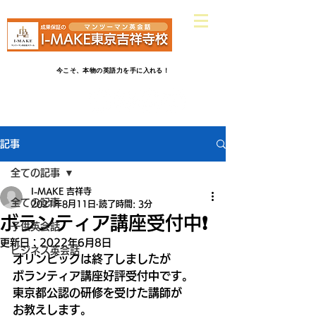
​吉祥寺駅南口ヤマダ電機さんから
徒歩2分
英会話だけじゃ物足りない！受験英語だけじゃつまらない！
今こそ、本物の英語力を手に入れる！
記事
全ての記事
I-MAKE 吉祥寺
全ての記事
2021年8月11日
読了時間: 3分
ボランティア講座受付中❗️
子供英会話
更新日：
2022年6月8日
ビジネス英会話
オリンピックは終了しましたが
ボランティア講座好評受付中です。
東京都公認の研修を受けた講師が
お教えします。