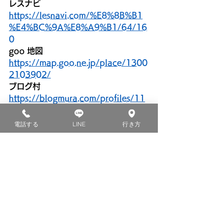
レスナビ
https://lesnavi.com/%E8%8B%B1
%E4%BC%9A%E8%A9%B1/64/16
0
goo 地図
https://map.goo.ne.jp/place/1300
2103902/
ブログ村
https://blogmura.com/profiles/11
074666/
電話する
LINE
行き方