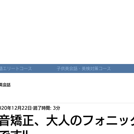
！
語エリートコース
子供英会話・英検対策コース
英会話
020年12月22日
読了時間: 3分
音矯正、大人のフォニッ