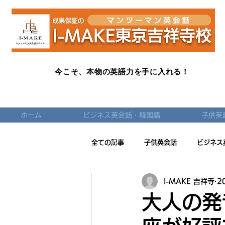
英会話だけじゃ物足りない！受験英語だけじゃつまらない
今こそ、本物の英語力を手に入れる！
ホーム
ビジネス英会話・韓国語
子供英
全ての記事
子供英会話
ビジネス
I-MAKE 吉祥寺
2
大人の発