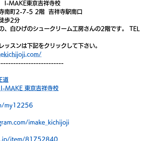
I-MAKE東京吉祥寺校
南町2-7-5 2階  吉祥寺駅南口
徒歩2分
、白ひげのシュークリーム工房さんの2階です。 TEL：0
レッスンは下記をクリックして下さい。
ekichijoji.com/
--------------------------
正道
I-MAKE 東京吉祥寺校
com/my12256
gram.com/imake_kichijoji
ba.jp/item/81752840