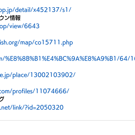
oop.jp/detail/x452137/s1/
ウン情報
hop/view/6643
lish.org/map/co15711.php
i.com/%E8%8B%B1%E4%BC%9A%E8%A9%B1/64/1
.ne.jp/place/13002103902/
.com/profiles/11074666/
グ
2.net/link/?id=2050320