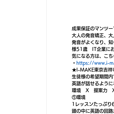
成果保証のマンツー
大人の発音矯正、大
発音がよくなり、知
様51歳　IT企業に
気になる方は、こち
・
https://www.i-m
★I-MAKE東京吉
生徒様の希望期間内
英語が話せるように
環境　X　提案力　
①環境
1レッスンたっぷり
頭の中に英語の回路