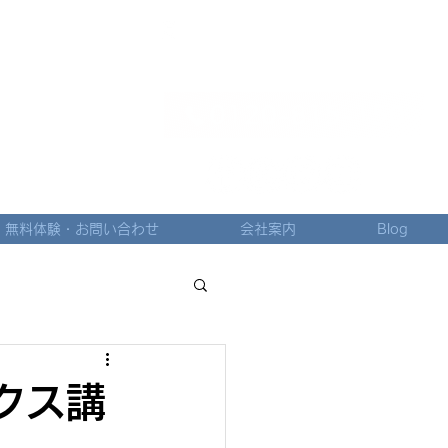
​吉祥寺駅南口ヤマダ電機さんから
徒歩2分
0120-815-150
無料体験・お問い合わせ
会社案内
Blog
クス講