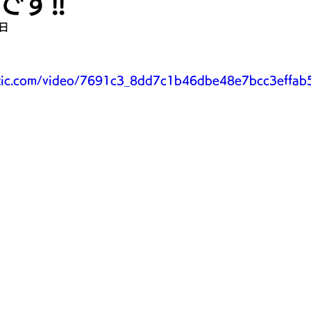
す!!
4日
static.com/video/7691c3_8dd7c1b46dbe48e7bcc3eff