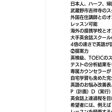
日本人、ハーフ、帰
武蔵野市吉祥寺のス
外国在住講師とのオ
レッスン可能
海外の提携学校とオ
大手英会話スクール
4倍の速さで英語が
②提案力
英検級、TOEIC
テストの分析結果を
専属カウンセラーが
自宅学習も含めた完
英語のお悩み改善表
P（計画）D（実行
英会話上達過程を目
希望者には、例えば　B
レッスンを録画する