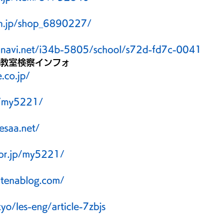
en.jp/shop_6890227/
minavi.net/i34b-5805/school/s72d-fd7c-0041
話教室検察インフォ
.co.jp/
p/my5221/
esaa.net/
oor.jp/my5221/
tenablog.com/
kyo/les-eng/article-7zbjs