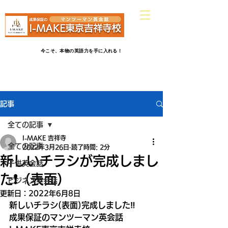
​吉祥寺駅南口ヤマダ電機さんから
徒歩2分
英会話だけじゃ物足りない！受験英語だけじゃつまらない！
今こそ、本物の英語力を手に入れる！
記事
全ての記事
I-MAKE 吉祥寺
全ての記事
2022年3月26日
読了時間: 2分
新しいチラシが完成しまし
子供英会話
た❗️（表面）
ビジネス英会話
更新日：
2022年6月8日
新しいチラシ(表面)完成しました‼️
成果保証のマンツーマン英会話