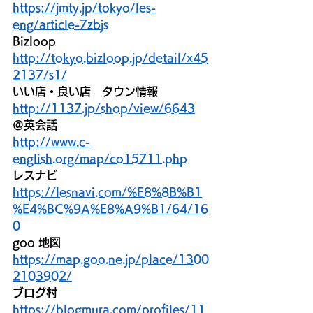
https://jmty.jp/tokyo/les-
eng/article-7zbjs
Bizloop
http://tokyo.bizloop.jp/detail/x45
2137/s1/
いい店・良い店　タウン情報
http://1137.jp/shop/view/6643
＠英会話
http://www.c-
english.org/map/co15711.php
レスナビ
https://lesnavi.com/%E8%8B%B1
%E4%BC%9A%E8%A9%B1/64/16
0
goo 地図
https://map.goo.ne.jp/place/1300
2103902/
ブログ村
https://blogmura.com/profiles/11