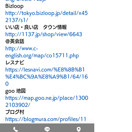
Bizloop
http://tokyo.bizloop.jp/detail/x45
2137/s1/
いい店・良い店　タウン情報
http://1137.jp/shop/view/6643
＠英会話
http://www.c-
english.org/map/co15711.php
レスナビ
https://lesnavi.com/%E8%8B%B1
%E4%BC%9A%E8%A9%B1/64/16
0
goo 地図
https://map.goo.ne.jp/place/1300
2103902/
ブログ村
https://blogmura.com/profiles/11
074666/