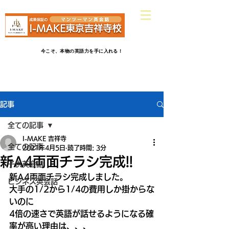
​吉祥寺駅南口ヤマダ電機さんから
徒歩2分
英会話だけじゃ物足りない！受験英語だけじゃつまらない！
今こそ、本物の英語力を手に入れる！
記事
全ての記事
I-MAKE 吉祥寺
全ての記事
2021年4月5日
読了時間: 3分
新A4両面チラシ完成!!
子供英会話
新A4両面チラシ完成しました。
ビジネス英会話
大手の1/2から1/4の費用しか掛からな
いのに
4倍の速さで英語が話せるようになる確
率が高い理由は、、、