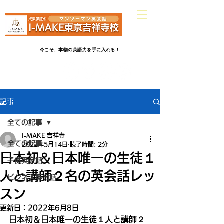
​吉祥寺駅南口ヤマダ電機さんから
徒歩2分
英会話だけじゃ物足りない！受験英語だけじゃつまらない！
今こそ、本物の英語力を手に入れる！
記事
全ての記事
I-MAKE 吉祥寺
全ての記事
2022年5月14日
読了時間: 2分
日本初＆日本唯一の生徒１
子供英会話
人と講師２名の英会話レッ
ビジネス英会話
スン
更新日：
2022年6月8日
日本初＆日本唯一の生徒１人と講師２