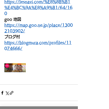
https://lesnavi.com/%E8%8B%B1
%E4%BC%9A%E8%A9%B1/64/16
0
goo 地図
https://map.goo.ne.jp/place/1300
2103902/
ブログ村
https://blogmura.com/profiles/11
074666/