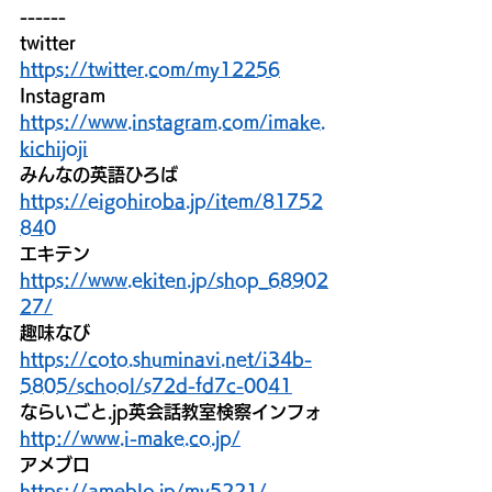
------
twitter
https://twitter.com/my12256
Instagram
https://www.instagram.com/imake.
kichijoji
みんなの英語ひろば
https://eigohiroba.jp/item/81752
840
エキテン
https://www.ekiten.jp/shop_68902
27/
趣味なび
https://coto.shuminavi.net/i34b-
5805/school/s72d-fd7c-0041
ならいごと.jp英会話教室検察インフォ
http://www.i-make.co.jp/
アメブロ
https://ameblo.jp/my5221/