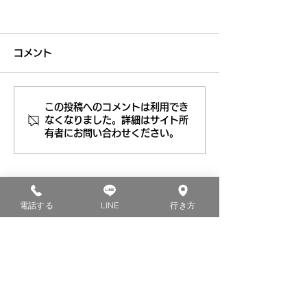
コメント
この投稿へのコメントは利用でき
マンツーマン英会
マンツーマン英
なくなりました。詳細はサイト所
有者にお問い合わせください。
話 アイ
メイク東京吉祥
メイク東京吉祥寺校
んなスクールで
は こんなスク
東京・神奈川・静岡・愛知・京都・福岡・ハワイ・オーストラリアな
電話する
LINE
行き方
ど日本と世界に拡大中！！
ールです。
0120-815-150