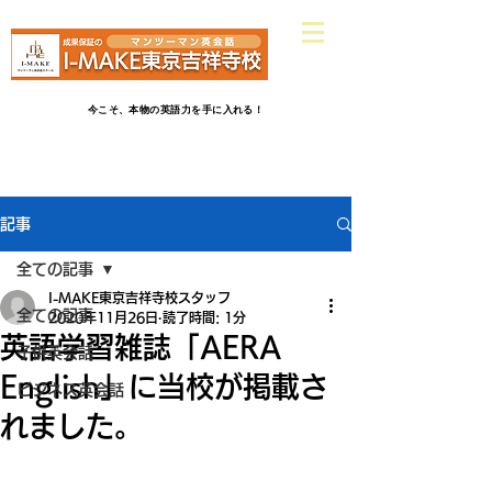
​吉祥寺駅南口ヤマダ電機さんから
徒歩2分
英会話だけじゃ物足りない！受験英語だけじゃつまらない！
今こそ、本物の英語力を手に入れる！
記事
全ての記事
I-MAKE東京吉祥寺校スタッフ
全ての記事
2020年11月26日
読了時間: 1分
英語学習雑誌「AERA
子供英会話
English」に当校が掲載さ
ビジネス英会話
れました。