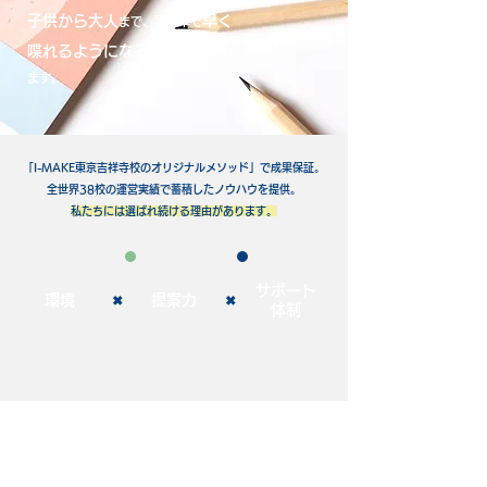
子供から大人
早く
まで、高確率
で
喋れるようになる
環境が整ってい
ます。
「I-MAKE東京吉祥寺校のオリジナルメソッド」で成果保証。
​全世界38校の運営実績で蓄積したノウハウを提供。
​私たちには選ばれ続ける理由があります。
サポート
環境
提案力
✖︎
✖︎
体制