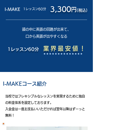
3,300
円
I-MAKE
1レッスン60分
(税込)
​頭の中に英語の回路が出来て、
口から英語が出やすくなる
業界最安値
！
1レッスン60分
I-MAKEコース紹介
当校ではフレキシブルなレッスンを実現するために独自
の料金体系を設定しております。
入会金は一度お支払いいただければ翌年以降はずーっと
無料！