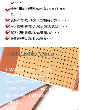
か・・・
中学生頃から英語がわからなくなってしまっ
た・・・
英検／TOEIC／TOEFLの対策をしないと・・・
一人で海外旅行にいけるようになりたい・・・
留学・海外勤務に憧れがあるけど・・・
仕事で英語のプレゼンがある・・・
I-MAKEにお任せください。
I-MAKE
（アイメイク）
では、全世
界で展開するノウハウの蓄積により
ヒアリング
ゴール
徹底した
と、
（目標）設定
により、生徒様の
英
上達過程
上達結果
見え
語の
、
を
る化
します。