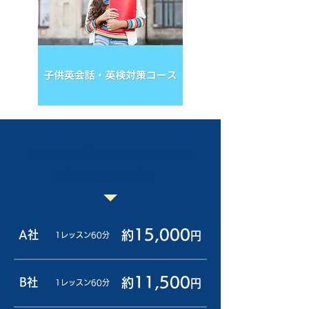
I-MAKEと同じ1レッスン60分に
条件を合わせた場合…
15,000
A社
約
円
1レッスン60分
11,500
B社
約
円
1レッスン60分